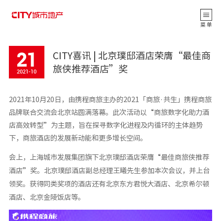
返 回
菜 单
21
CITY喜讯 | 北京璞邸酒店荣膺“最佳商
旅侠推荐酒店”奖
2021-10
2021年10月20日，由携程商旅主办的2021「商旅·共生」携程商旅
品牌联合交流会北京站圆满落幕。此次活动以“商旅数字化助力酒
店高效转型”为主题，旨在探寻数字化进程及内循环的主体趋势
下，商旅酒店的发展新动能和更多增长空间。
会上，上海城市发展集团旗下北京璞邸酒店荣膺“最佳商旅侠推荐
公司动态
酒店”奖。北京璞邸酒店副总经理王曦先生参加本次会议，并上台
CITY观点
领奖。获得同类奖项的酒店还有北京东方君悦大酒店、北京希尔顿
酒店、北京金陵饭店等。