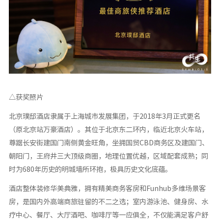
△获奖照片
北京璞邸酒店隶属于上海城市发展集团，于2018年3月正式更名
（原北京站万豪酒店）。其位于北京东二环内，临近北京火车站，
尊踞长安街建国门南侧黄金旺角，坐拥国贸CBD商务区及建国门、
朝阳门，王府井三大顶级商圈，地理位置优越，区域配套成熟；同
时为680年历史的明城墙所环抱，极具历史文化底蕴。
酒店整体装修华美典雅，拥有精美商务客房和Funhub多维场景客
房，是国内外高端商旅驻留的不二之选；室内游泳池、健身房、水
疗中心、餐厅、大厅酒吧、咖啡厅等一应俱全，不仅能满足客户舒