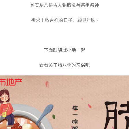
其实腊八是古人猎取禽兽祭祖祭神
公司动态
CITY观点
祈求丰收吉祥的日子，颇具年味~
下面跟随城小地一起
看看关于腊八粥的习俗吧