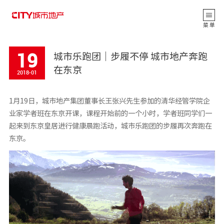
返 回
菜 单
19
城市乐跑团｜步履不停 城市地产奔跑
在东京
2018-01
1月19日，城市地产集团董事长王张兴先生参加的清华经管学院企
业家学者班在东京开课，课程开始前的一个小时，学者班同学们一
起来到东京皇居进行健康晨跑活动，城市乐跑团的步履再次奔跑在
东京。
公司动态
CITY观点