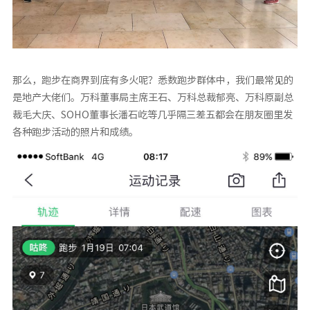
那么，跑步在商界到底有多火呢？悉数跑步群体中，我们最常见的
是地产大佬们。万科董事局主席王石、万科总裁郁亮、万科原副总
裁毛大庆、SOHO董事长潘石屹等几乎隔三差五都会在朋友圈里发
各种跑步活动的照片和成绩。