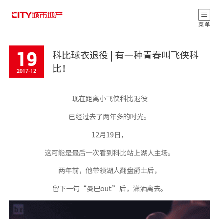
返 回
菜 单
19
科比球衣退役 | 有一种青春叫飞侠科
比！
2017-12
现在距离小飞侠科比退役
已经过去了两年多的时光。
12月19日，
这可能是最后一次看到科比站上湖人主场。
公司动态
两年前，他带领湖人翻盘爵士后，
CITY观点
留下一句“曼巴out”后，潇洒离去。