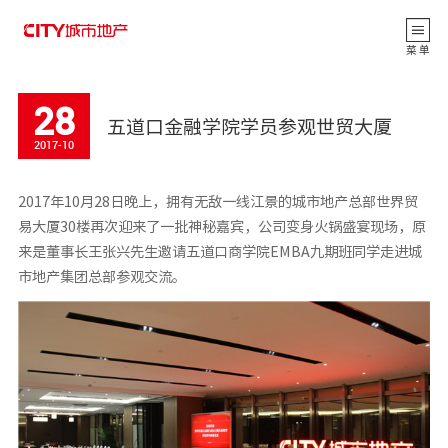
返 回
菜 单
28
五道口金融学院学员参观世贸大厦
2017-10
2017年10月28日晚上，拥有无敌一线江景的城市地产总部世界贸
易大厦30楼再次迎来了一批神秘嘉宾，公司变身火锅盛宴现场，原
来是董事长王张兴先生邀请五道口商学院EMBA九期班同学走进城
市地产集团总部参观交流。
公司动态
CITY观点