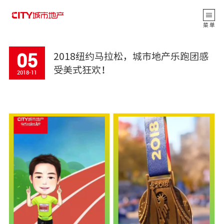
返 回
菜 单
05
2018纽约马拉松，城市地产乐跑团感
受美式狂欢！
2018-11
公司动态
CITY观点