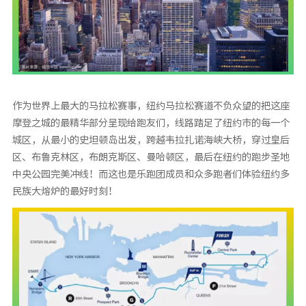
作为世界上最大的马拉松赛事，纽约马拉松赛道不负众望的把这座
摩登之城的最精华部分呈现给跑友们，线路踏足了纽约市的每一个
城区，从最小的史坦顿岛出发，跨越韦拉扎诺海峡大桥，穿过皇后
区、布鲁克林区，布朗克斯区、曼哈顿区，最后在纽约的跑步圣地
中央公园完美冲线！而这也是乐跑团成员和众多跑者们体验纽约多
民族大熔炉的最好时刻！