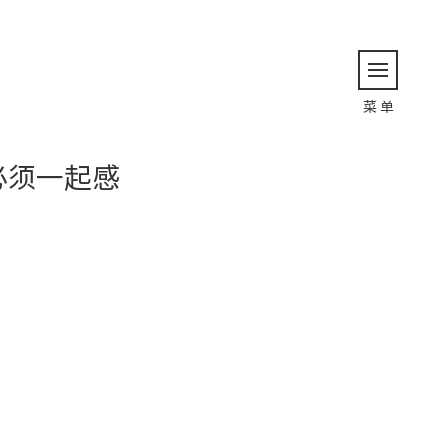
返 回
菜 单
必须一起感