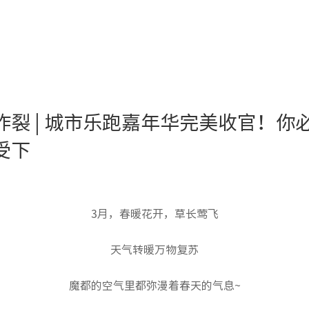
炸裂 | 城市乐跑嘉年华完美收官！你
受下
3月，春暖花开，草长莺飞
天气转暖万物复苏
魔都的空气里都弥漫着春天的气息~