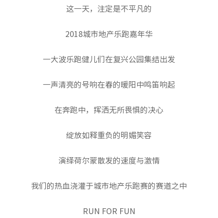
这一天，注定是不平凡的
公司动态
CITY观点
2018城市地产乐跑嘉年华
一大波乐跑健儿们在复兴公园集结出发
一声清亮的号响在春的暖阳中鸣笛响起
在奔跑中，挥洒无所畏惧的决心
绽放如释重负的明媚笑容
演绎荷尔蒙散发的速度与激情
我们的热血浇灌于城市地产乐跑赛的赛道之中
RUN FOR FUN